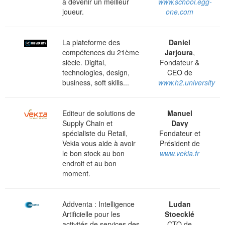
à devenir un meilleur
www.school.egg-
joueur.
one.com
La plateforme des
Daniel
compétences du 21ème
Jarjoura
,
siècle. Digital,
Fondateur &
technologies, design,
CEO de
business, soft skills...
www.h2.university
Editeur de solutions de
Manuel
Supply Chain et
Davy
spécialiste du Retail,
Fondateur et
Vekia vous aide à avoir
Président de
le bon stock au bon
www.vekia.fr
endroit et au bon
moment.
Addventa : Intelligence
Ludan
Artificielle pour les
Stoecklé
activités de services des
CTO de