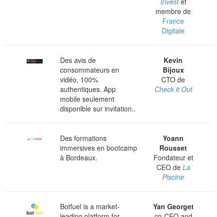
Invest
et
membre de
France
Digitale
Des avis de
Kevin
consommateurs en
Bijoux
vidéo, 100%
CTO de
authentiques. App
Check it Out
mobile seulement
disponible sur invitation..
Des formations
Yoann
immersives en bootcamp
Rousset
à Bordeaux.
Fondateur et
CEO de
La
Piscine
Botfuel is a market-
Yan Georget
leading platform for
co-CEO and